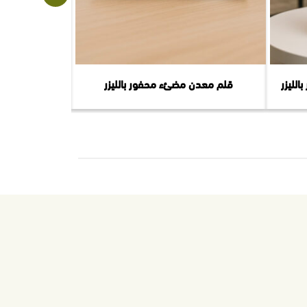
لليزر
قلم معدن مضئء محفور بالليزر
سلة ه