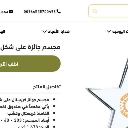
corporate@fnp.sa
00966555700498
 اليومية
هدايا الأعياد
اله
مجسم جائزة على شكل 
اطلب الآن
تفاصيل المنتج
مجسم جوائز كريستال على ش
يأتي مقدماً في صندوق تقد
الخامة: كريستال وخشب
أبعاد المجسم : 203 × 40 × 230 مم
الوزن: 1.678 كجم