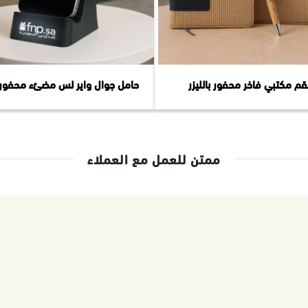
م مكتبي فاخر محفور بالليزر
حامل جوال واير لس مضئء محفور با
ممتن للعمل مع العملاء