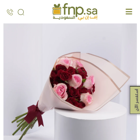
Ski
t
th
conten
استفسر الآن