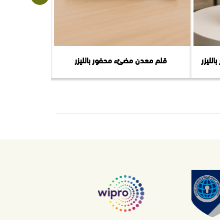
لليزر
قلم معدن مضئء محفور بالليزر
سلة ه