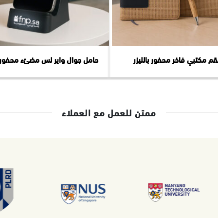
م مكتبي فاخر محفور بالليزر
حامل جوال واير لس مضئء محفور با
ممتن للعمل مع العملاء