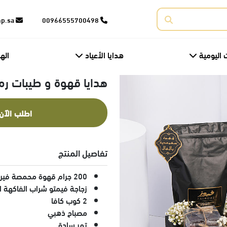
corporate@fnp.sa
00966555700498
 اليومية
هدايا الأعياد
اله
هدايا قهوة و طيبات ر
اطلب الآن
تفاصيل المنتج
200 جرام قهوة محمصة فيروز العربية
زجاجة فيمتو شراب الفاكهة ا
2 كوب كافا
مصباح ذهبي
تمر سادة