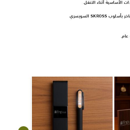
ات الأساسية أثناء التنقل.
مصنوعة باستخدام PU سافيانو الفاخر بأسلوب SKROSS السويسري
عام.