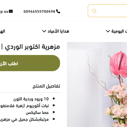
corporate@fnp.sa
00966555700498
 اليومية
هدايا الأعياد
اله
مزهرية اكتوبر الوردي |
اطلب الآن
تفاصيل المنتج
10 ورود وردية اللون
نبات أنثوريوم (زهرة فلامنغو)
عصا ساليكس
مرتبةبشكل جميل في مزهرية 