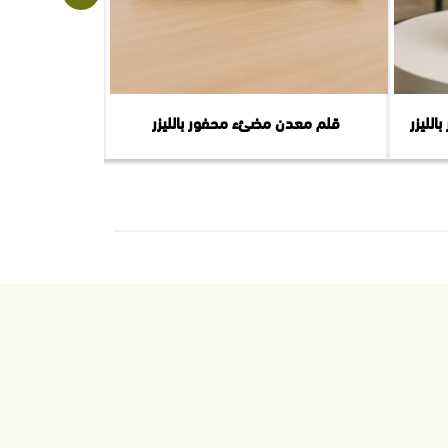
لليزر
قلم معدن مضئء محفور بالليزر
سلة ه