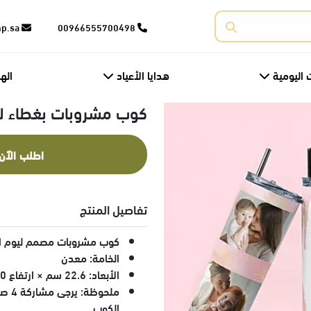
corporate@fnp.sa
00966555700498
 اليومية
هدايا الأعياد
اله
كوب مشروبات بغطاء لي
اطلب الآن
تفاصيل المنتج
كوب مشروبات مصمم ليوم ا
الخامة: معدن
الأبعاد: 22.6 سم × ارتفاع 20 سم
ملحو
الكوب