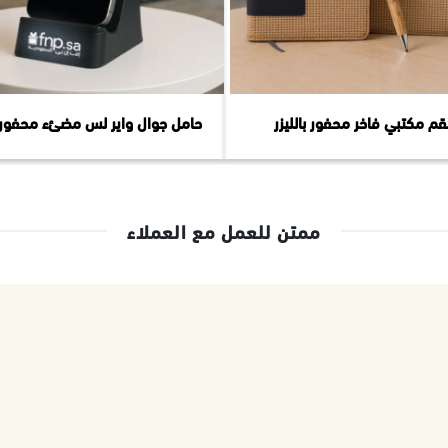
م مكتبي فاخر محفور بالليزر
حامل جوال واير لس مضئء محفور با
ممتن للعمل مع العملاء