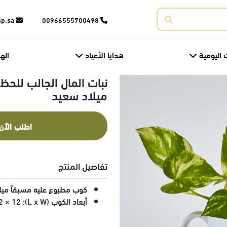
corporate@fnp.sa
00966555700498
 اليومية
هدايا الأعياد
اله
نبات المال الجالب للح
ميلاد سعيد
اطلب الآن
تفاصيل المنتج
كوب مطبوع عليه مسبقاً ميل
أبعاد الكوب (L x W): 12 × 12 إنش