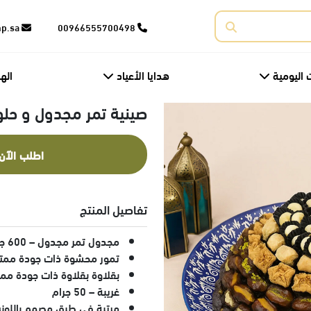
corporate@fnp.sa
00966555700498
 اليومية
هدايا الأعياد
اله
صينية تمر مجدول و حلو
اطلب الآن
تفاصيل المنتج
مجدول تمر مجدول – 600 جرام
تمور محشوة ذات جودة ممتا
بقلاوة بقلاوة ذات جودة ممتازة – 0
غريبة – 50 جرام
مرتبة في طبق مصمم باللونين