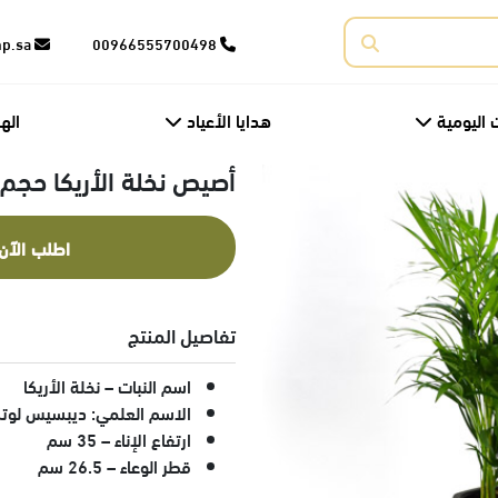
corporate@fnp.sa
00966555700498
 اليومية
هدايا الأعياد
اله
أصيص نخلة الأريكا حج
اطلب الآن
تفاصيل المنتج
اسم النبات – نخلة الأريكا
الاسم العلمي: ديبسيس لو
ارتفاع الإناء – 35 سم
قطر الوعاء – 26.5 سم