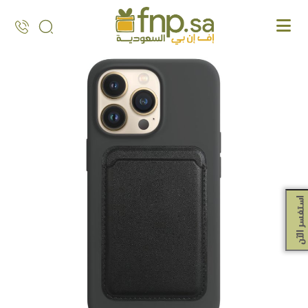
Ski
t
th
conten
استفسر الآن