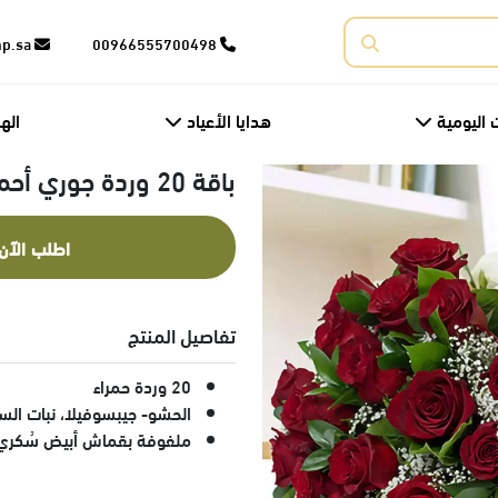
corporate@fnp.sa
00966555700498
 اليومية
هدايا الأعياد
اله
باقة 20 وردة جوري أحمر في غلاف بيج
اطلب الآن
تفاصيل المنتج
20 وردة حمراء
الحشو- جيبسوفيلا، نبات السف
ملفوفة بقماش أبيض سُكري 