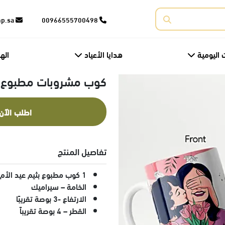
corporate@fnp.sa
00966555700498
 اليومية
هدايا الأعياد
اله
كوب مشروبات مطبوع لع
اطلب الآن
تفاصيل المنتج
1 كوب مطبوع بثيم عيد الأم
الخامة – سيراميك
الارتفاع -3 بوصة تقريبًا
القطر – 4 بوصة تقريباً