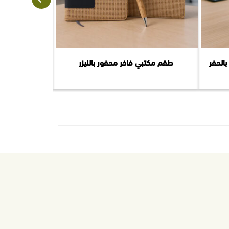
الحفر
طقم مكتبي فاخر محفور بالليزر
حامل جوال واي