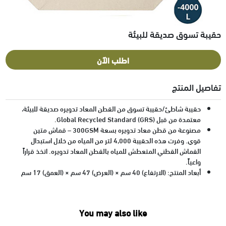
حقيبة تسوق صديقة للبيئة
اطلب الآن
تفاصيل المنتج
حقيبة شاطئ/حقيبة تسوق من القطن المعاد تدويره صديقة للبيئة،
معتمدة من قبل Global Recycled Standard (GRS).
مصنوعة من قطن معاد تدويره بسعة 300GSM – قماش متين
قوي. وفرت هذه الحقيبة 4,000 لتر من المياه من خلال استبدال
القماش القطني المتعطش للمياه بالقطن المعاد تدويره. اتخذ قراراً
واعياً.
أبعاد المنتج: (الارتفاع) 40 سم × (العرض) 47 سم × (العمق) 17 سم
You may also like