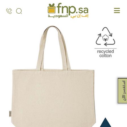
Ski
t
th
conten
استفسر الآن