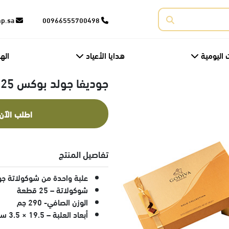
corporate@fnp.sa
00966555700498
 اليومية
هدايا الأعياد
اله
جوديفا جولد بوكس 25قطعة
اطلب الآن
تفاصيل المنتج
علبة واحدة من شوكولاتة جو
شوكولاتة – 25 قطعة
الوزن الصافي- 290 جم
أبعاد العلبة – 19.5 × 3.5 سم