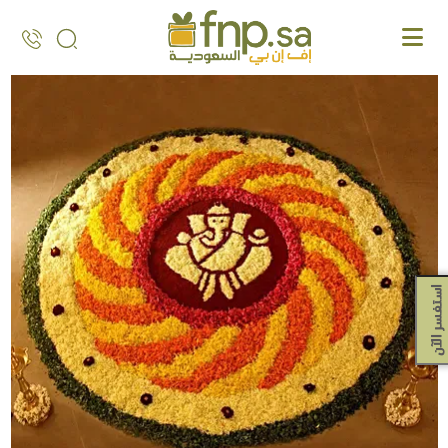
Ski
t
th
conten
استفسر الآن