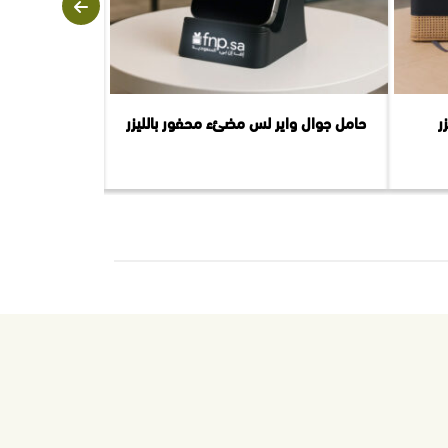
ر
حامل جوال واير لس مضئء محفور بالليزر
قلم معدن 