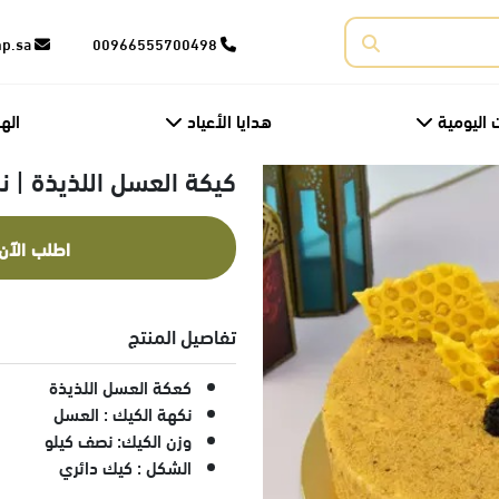
corporate@fnp.sa
00966555700498
 اليومية
هدايا الأعياد
اله
كيكة العسل اللذيذة | 
اطلب الآن
تفاصيل المنتج
كعكة العسل اللذيذة
نكهة الكيك : العسل
وزن الكيك: نصف كيلو
الشكل : كيك دائري