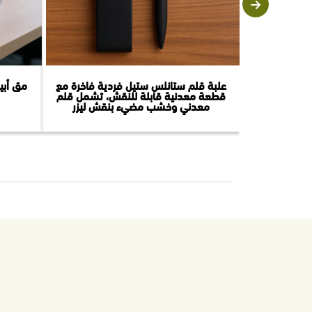
علبة قلم ستانلس ستيل فردية فاخرة مع
مق أبي
قطعة معدنية قابلة للنقش، تشمل قلم
معدني وخشب مضيء بنقش ليزر