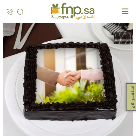
Ski
t
th
conten
استفسر الآن