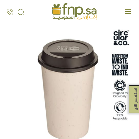
Ski
t
th
conten
استفسر الآن