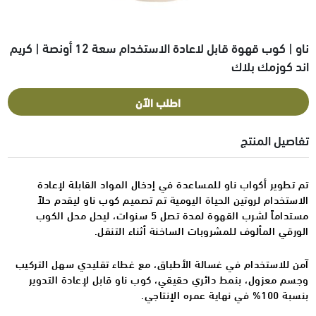
ناو | كوب قهوة قابل لاعادة الاستخدام سعة 12 أونصة | كريم
اند كوزمك بلاك
اطلب الآن
تفاصيل المنتج
تم تطوير أكواب ناو للمساعدة في إدخال المواد القابلة لإعادة
الاستخدام لروتين الحياة اليومية تم تصميم كوب ناو ليقدم حلاً
مستداماً لشرب القهوة لمدة تصل 5 سنوات، ليحل محل الكوب
الورقي المألوف للمشروبات الساخنة أثناء التنقل.
آمن للاستخدام في غسالة الأطباق، مع غطاء تقليدي سهل التركيب
وجسم معزول، بنمط دائري حقيقي، كوب ناو قابل لإعادة التدوير
بنسبة 100% في نهاية عمره الإنتاجي.