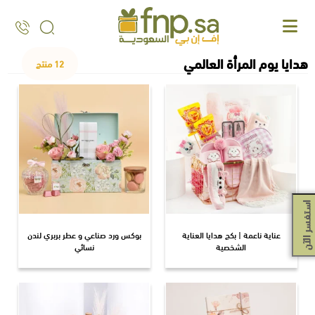
Ski
t
th
conten
هدايا يوم المرأة العالمي
12 منتج
استفسر الآن
عناية ناعمة | بكج هدايا العناية
بوكس ورد صناعي و عطر بربري لندن
الشخصية
نسائي