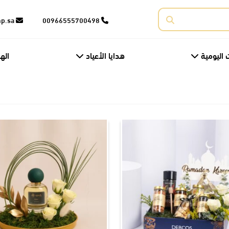
corporate@fnp.sa
00966555700498
 اليومية
هدايا الأعياد
اله