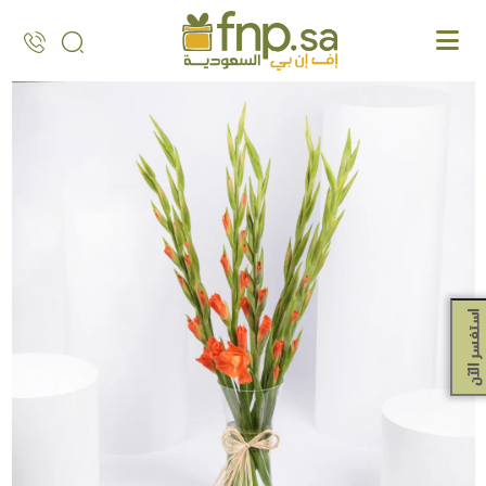
Ski
t
th
conten
استفسر الآن