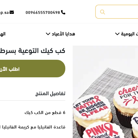
corporate@fnp.sa
00966555700498
 اليومية
هدايا الأعياد
اله
كب كيك التوعية بسرطا
اطلب الآن
تفاصيل المنتج
6 قطع من الكب كيك
قاعدة الفانيليا مع كريمة الفانيليا 