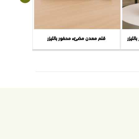
لليزر
قلم معدن مضئء محفور بالليزر
سلة ه