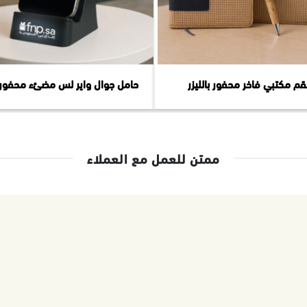
م مكتبي فاخر محفور بالليزر
حامل جوال واير لس مضئء محفور با
ممتن للعمل مع العملاء