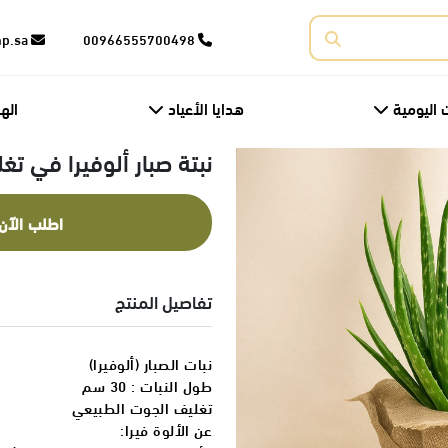
corporate@fnp.sa
00966555700498
 اليومية
هدايا الأعياد
اله
نبتة صبار ألوفيرا في 
اطلب الآن
تفاصيل المنتج
نبات الصبار (ألوفيرا)
طول النبات : 30 سم
تغليف الجوت الطبيعي
عن الألوة فيرا: