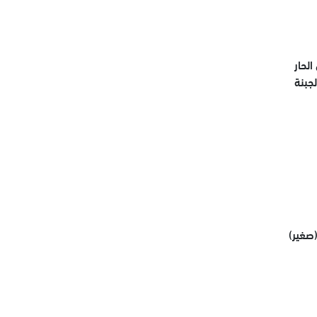
لحار
جبنة
(صغير)