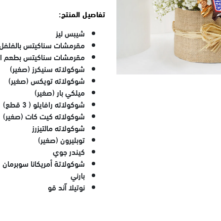
تفاصيل المنتج:
شيبس ليز
مقرمشات سناكيتس بالفلفل ا
مقرمشات سناكيتس بطعم ال
شوكولاته سنيكرز (صغير)
شوكولاته تويكس (صغير)
ميلكي بار (صغير)
شوكولاته رافايلو ( 3 قطع)
شوكولاته كيت كات (صغير)
شوكولاته مالتيزرز
توبليرون (صغير)
كيندر جوي
شوكولاتة أمريكانا سوبرمان 
بارني
نوتيلا آند قو