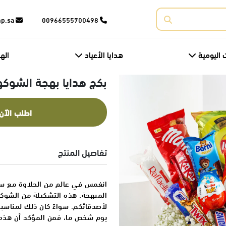
corporate@fnp.sa
00966555700498
 اليومية
هدايا الأعياد
اله
بكج هدايا بهجة الشوكو
اطلب الآن
تفاصيل المنتج
انغمس في عالم من الحلاوة مع سل
المبهجة. هذه التشكيلة من الشوكو
لأصدقائكم. سواءً كان ذلك لمناسبة
يوم شخص ما، فمن المؤكد أن هذه 