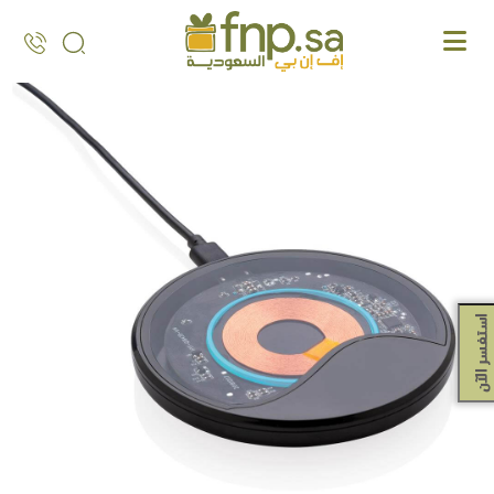
Ski
t
th
conten
استفسر الآن