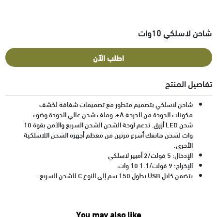
شاحن لاسلكي 10وات
اطلب الآن
تفاصيل المنتج
شاحن لاسلكي بتصميم متطور مع تصميمات شفافة لكشف
مكونات الجودة من الدرجة A+، وملف شحن عالي الجودة وضوء
شحن LED أزرق. تدعم لوحة الشحن الشحن السريع والآمن بقوة 10
وات لشحن هاتفك أسرع مرتين من معظم أجهزة الشحن اللاسلكية
الأخرى.
الإدخال: 5 فولت/2 أمبير لاسلكي
الإخراج: 9 فولت/1.1 10 وات.
يتضمن كابل USB بطول 150 سم إلى النوع C للشحن السريع.
You may also like