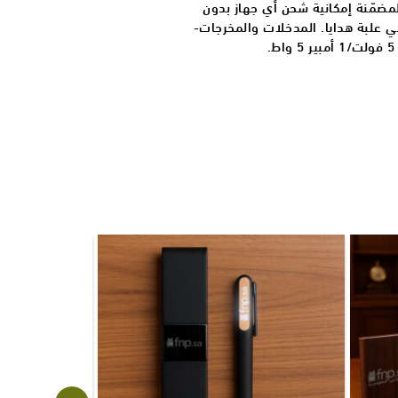
وLightning وLitening وC المضمّنة إمكانية شحن أي جهاز بدون
ي علبة هدايا. المدخلات والمخرجات-