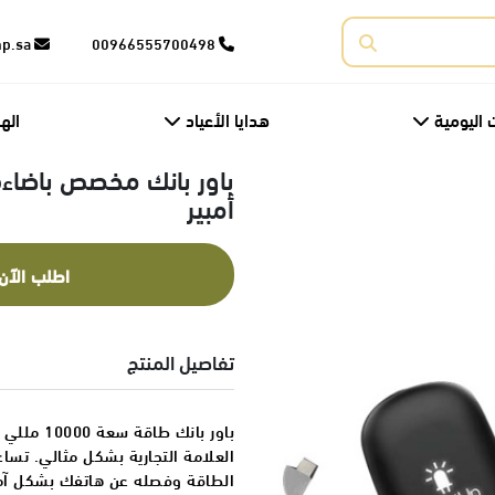
corporate@fnp.sa
00966555700498
 اليومية
هدايا الأعياد
اله
أمبير
اطلب الآن
تفاصيل المنتج
باور بانك 
العلامة التجارية بشكل مثالي. تس