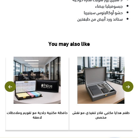
جبسوفيليا بيضاء
حشو أوكالبتوس سينيريا
ستاند ورد أبيض من طبقتين
You may also like
طقم هدايا مكتبي فاخر تنفيذي مع نقش
حافظة مكتبية جلدية مع تقويم وملاحظات
ط
مخصص
لاصقة