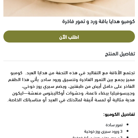
كومبو هدايا باقة ورد و تمور فاخرة
اطلب الآن
تفاصيل المنتج
تجتمع الأناقة مع التقاليد في هذه التحفة من هدايا العيد. كومبو
مميز يجمع بين التمور الفاخرة وتنسيق ورود ساحر. يأتي هذا الطقم
الفاخر على حامل أبيض من طبقتين، ويضم سبري روز خوخي،
وجيبسوفيليا بيضاء ناعمة، وحشوات أوكاليبتوس منعشة—ليكون
هدية مثالية أو لمسة أنيقة لمائدتك في العيد أو مناسباتك الخاصة.
تفاصيل الكومبو:
تمور سادة
3 ورود سبري روز خوخية
3 سبري روز سويت سارة خوخية