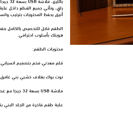
بالليزر،
راقٍ، وتأتي جميع القطع داخل علبة
أنيق يحفظ المحتويات بترتيب وانسي
الطقم قابل للتخصيص بالكامل بنق
هويتك بأسلوب احترافي.
محتويات الطقم:
قلم معدني فخم بتصميم انسيابي.
نوت بوك بغلاف خشبي بني غامق مع 
فلاشة USB بسعة 32 جيجا مع غطاء جلدي مغناطيسي بلون بني.
علبة طقم فاخرة من الجلد البني ب