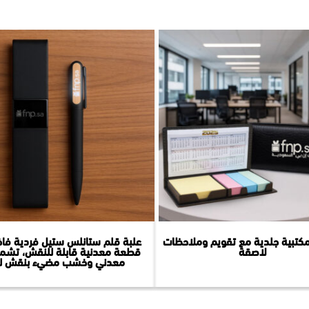
كتبية جلدية مع تقويم وملاحظات
علبة قلم ستانلس ستيل فردية فاخ
لاصقة
قطعة معدنية قابلة للنقش، تشم
معدني وخشب مضيء بنقش لي