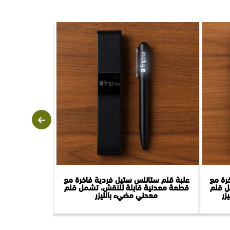
رة مع
علبة قلم ستانلس ستيل فردية فاخرة مع
منظم مكتبي فا
ل قلم
قطعة معدنية قابلة للنقش، تشمل قلم
ومقلمة وبلوك 
زر
معدني مضيء بالليزر